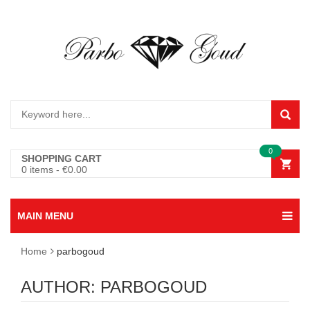
0
SHOPPING CART
0 items
-
€
0.00
MAIN MENU
Home
parbogoud
AUTHOR:
PARBOGOUD