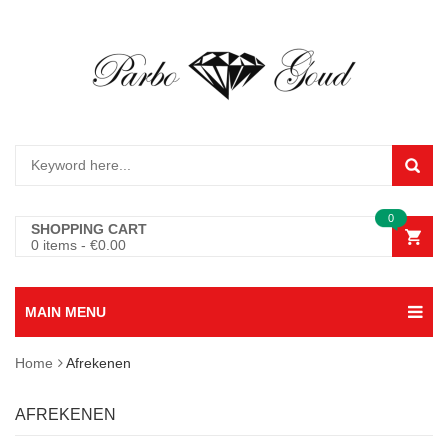
0
SHOPPING CART
0 items
-
€
0.00
MAIN MENU
Home
Afrekenen
AFREKENEN