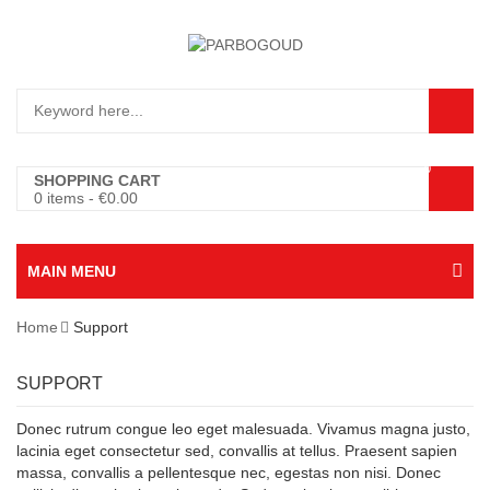
0
SHOPPING CART
0 items
-
€
0.00
MAIN MENU
Home
Support
SUPPORT
Donec rutrum congue leo eget malesuada. Vivamus magna justo,
lacinia eget consectetur sed, convallis at tellus. Praesent sapien
massa, convallis a pellentesque nec, egestas non nisi. Donec