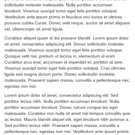
sollicitudin molestie malesuada. Nulla porttitor accumsan
tincidunt. Vivamus suscipit tortor eget felis porttitor volutpat.
Vestibulum ante ipsum primis in faucibus orci luctus et ultrices
posuere cubilia Curae; Donec velit neque, auctor sit amet aliquam
vel, ullamcorper sit amet ligula.
Curabitur aliquet quam id dui posuere blandit. Lorem ipsum dolor
sit amet, consectetur adipiscing elit. Donec sollicitudin molestie
malesuada. Vivamus suscipit tortor eget felis porttitor volutpat.
Quisque velit nisi, pretium ut lacinia in, elementum id enim.
Curabitur arcu erat, accumsan id imperdiet et, porttitor at sem.
Vivamus suscipit tortor eget felis porttitor volutpat. Cras ultricies
ligula sed magna dictum porta. Donec sollicitudin molestie
malesuada. Praesent sapien massa, convallis a pellentesque nec,
egestas non nisi.
Lorem ipsum dolor sit amet, consectetur adipiscing elit. Sed
porttitor lectus nibh. Nulla porttitor accumsan tincidunt. Nulla
porttitor accumsan tincidunt. Donec rutrum congue leo eget
malesuada. Curabitur non nulla sit amet nisl tempus convallis quis
ac lectus. Mauris blandit aliquet elit, eget tincidunt nibh pulvinar a.
Sed porttitor lectus nibh. Praesent sapien massa, convallis a
pellentesque nec, egestas non nisi. Vestibulum ante ipsum primis