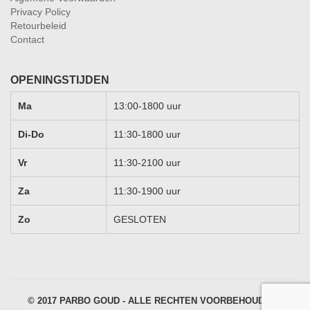
Privacy Policy
Retourbeleid
Contact
OPENINGSTIJDEN
Ma
13:00-1800 uur
Di-Do
11:30-1800 uur
Vr
11:30-2100 uur
Za
11:30-1900 uur
Zo
GESLOTEN
© 2017 PARBO GOUD - ALLE RECHTEN VOORBEHOUDEN |