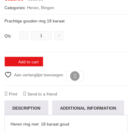
price
price
Categories:
Heren
,
Ringen
was:
is:
€650.00.
€625.00.
Prachtige gouden ring 18 karaat
-
+
Qty
Add to cart
Aan verlanglijst toevoegen
Vergelijk
Print
Send to a friend
DESCRIPTION
ADDITIONAL INFORMATION
Heren ring met 18 karaat goud