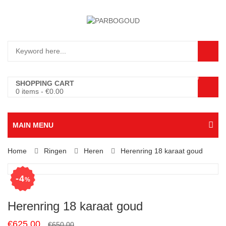
0
SHOPPING CART
0 items
-
€
0.00
MAIN MENU
Home
Ringen
Heren
Herenring 18 karaat goud
4
%
Herenring 18 karaat goud
Original
Current
€
625.00
€
650.00