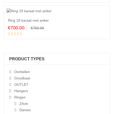
was:
is:
€1,500.00.
€1,350.00.
7
%
Ring 18 karaat met anker
Original
Current
€
700.00
€
750.00
Add to cart
price
price
was:
is:
€750.00.
€700.00.
PRODUCT TYPES
Oorbellen
Goudbaar
OUTLET
Hangers
Ringen
Zilver
Dames