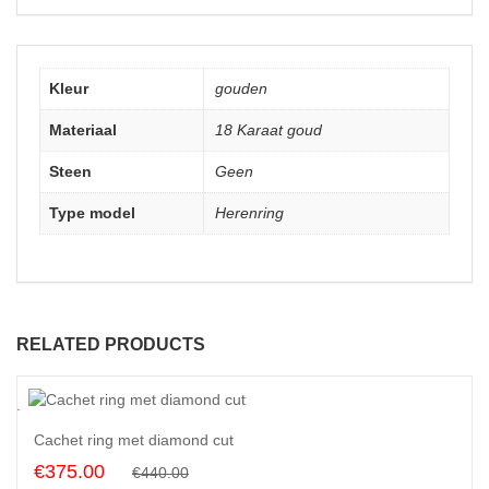
Kleur
gouden
Materiaal
18 Karaat goud
Steen
Geen
Type model
Herenring
RELATED PRODUCTS
5
%
Cachet ring met diamond cut
Original
Current
€
375.00
€
440.00