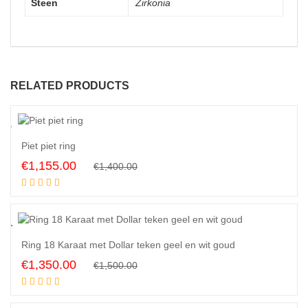
Steen
Zirkonia
RELATED PRODUCTS
8
%
Piet piet ring
Original
Current
€
1,155.00
€
1,400.00
Add to cart
price
price
was:
is:
€1,400.00.
€1,155.00.
0
%
Ring 18 Karaat met Dollar teken geel en wit goud
Original
Current
€
1,350.00
€
1,500.00
Add to cart
price
price
was:
is: