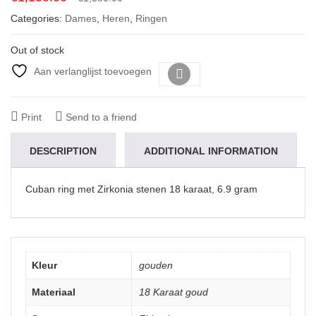
price
price
Categories:
Dames
,
Heren
,
Ringen
was:
is:
€1,380.00.
€1,150.00.
Out of stock
Aan verlanglijst toevoegen
Vergelijk
Print
Send to a friend
DESCRIPTION
ADDITIONAL INFORMATION
Cuban ring met Zirkonia stenen 18 karaat, 6.9 gram
Kleur
gouden
Materiaal
18 Karaat goud