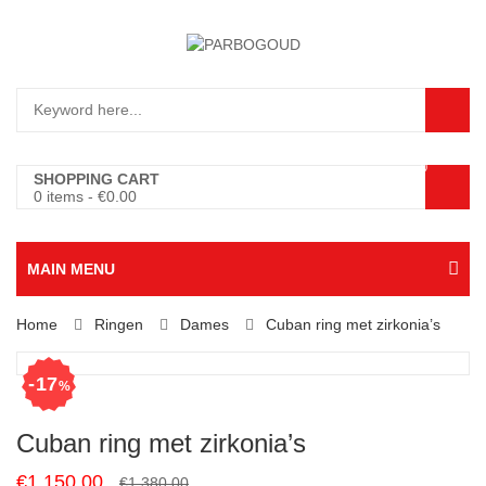
0
SHOPPING CART
0 items
-
€
0.00
MAIN MENU
Home
Ringen
Dames
Cuban ring met zirkonia’s
17
%
Cuban ring met zirkonia’s
Original
Current
€
1,150.00
€
1,380.00