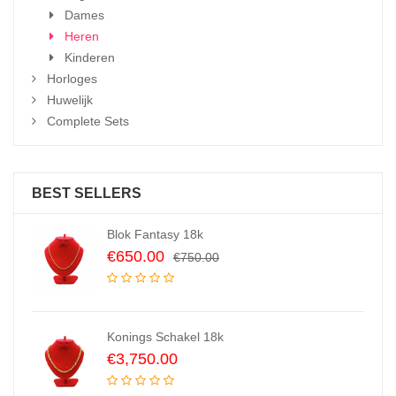
Dames
Heren
Kinderen
Horloges
Huwelijk
Complete Sets
BEST SELLERS
Blok Fantasy 18k
Original
Current
€
650.00
€
750.00
price
price
was:
is:
€750.00.
€650.00.
Konings Schakel 18k
€
3,750.00