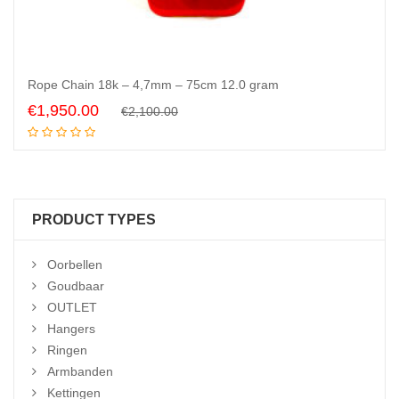
Rope Chain 18k – 4,7mm – 75cm 12.0 gram
Original
Current
€
1,950.00
€
2,100.00
Add to cart
price
price
was:
is:
€2,100.00.
€1,950.00.
PRODUCT TYPES
Oorbellen
Goudbaar
OUTLET
Hangers
Ringen
Armbanden
Kettingen