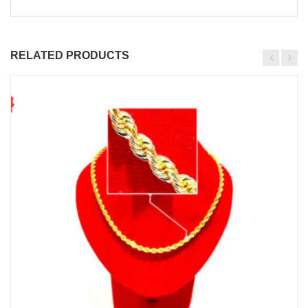
RELATED PRODUCTS
7
1
%