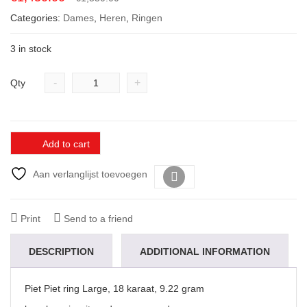
price
price
Categories:
Dames
,
Heren
,
Ringen
was:
is:
€1,550.00.
€1,450.00.
3 in stock
-
+
Qty
Add to cart
Aan verlanglijst toevoegen
Vergelijk
Print
Send to a friend
DESCRIPTION
ADDITIONAL INFORMATION
Piet Piet ring Large, 18 karaat, 9.22 gram