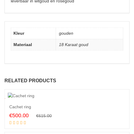
leverbaar in witgoud en rosegoud
Kleur
gouden
Materiaal
18 Karaat goud
RELATED PRODUCTS
9
%
Cachet ring
Original
Current
€
500.00
€
615.00
Add to cart
price
price
was:
is: