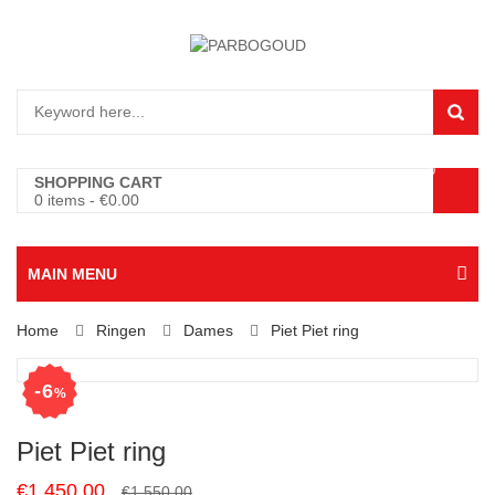
0
SHOPPING CART
0 items
-
€
0.00
MAIN MENU
Home
Ringen
Dames
Piet Piet ring
6
%
Piet Piet ring
Original
Current
€
1,450.00
€
1,550.00