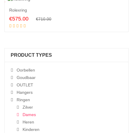
9
%
Rolexring
Original
Current
€
575.00
€
710.00
Add to cart
price
price
was:
is:
€710.00.
€575.00.
PRODUCT TYPES
Oorbellen
Goudbaar
OUTLET
Hangers
Ringen
Zilver
Dames
Heren
Kinderen