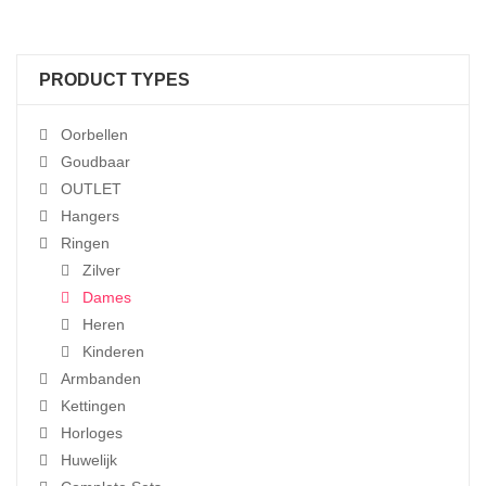
€125.00.
€95.00.
PRODUCT TYPES
Oorbellen
Goudbaar
OUTLET
Hangers
Ringen
Zilver
Dames
Heren
Kinderen
Armbanden
Kettingen
Horloges
Huwelijk