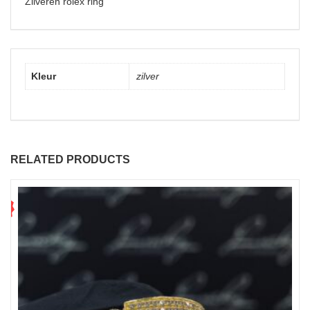
Zilveren rolex ring
Kleur
zilver
RELATED PRODUCTS
7
%