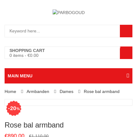
0
SHOPPING CART
0 items
-
€
0.00
MAIN MENU
Home
Armbanden
Dames
Rose bal armband
20
%
Rose bal armband
Original
Current
€
890.00
€
1,110.00