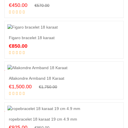
Original
Current
€
450.00
€
570.00
Read more
price
price
was:
is:
€570.00.
€450.00.
Figaro bracelet 18 karaat
€
850.00
Add to cart
4
%
Allakondre Armband 18 Karaat
Original
Current
€
1,500.00
€
1,750.00
Add to cart
price
price
was:
is:
€1,750.00.
€1,500.00.
3
%
ropebracelet 18 karaat 19 cm 4.9 mm
Original
Current
€
925.00
€
950.00