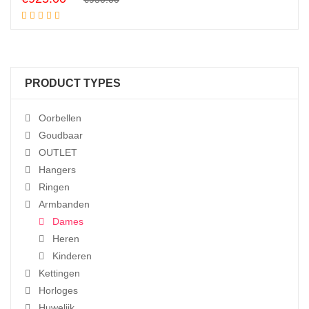
Add to cart
price
price
was:
is:
€950.00.
€925.00.
PRODUCT TYPES
Oorbellen
Goudbaar
OUTLET
Hangers
Ringen
Armbanden
Dames
Heren
Kinderen
Kettingen
Horloges
Huwelijk