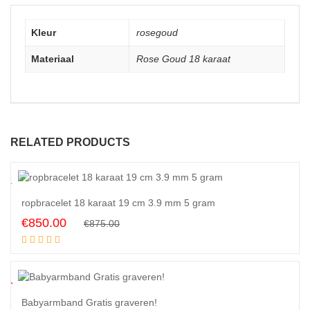
Kleur
rosegoud
Materiaal
Rose Goud 18 karaat
RELATED PRODUCTS
3
%
ropbracelet 18 karaat 19 cm 3.9 mm 5 gram
Original
Current
€
850.00
€
875.00
Add to cart
price
price
was:
is:
€875.00.
€850.00.
1
%
Babyarmband Gratis graveren!