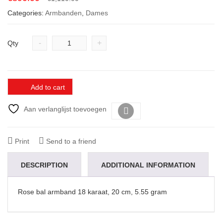
price
price
Categories:
Armbanden
,
Dames
was:
is:
€1,110.00.
€890.00.
-
+
Qty
Add to cart
Aan verlanglijst toevoegen
Vergelijk
Print
Send to a friend
DESCRIPTION
ADDITIONAL INFORMATION
Rose bal armband 18 karaat, 20 cm, 5.55 gram