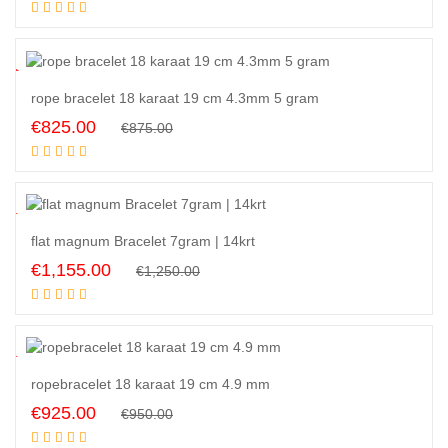
Add to cart
price
price
was:
is:
€240.00.
€150.00.
6
%
rope bracelet 18 karaat 19 cm 4.3mm 5 gram
Original
Current
€
825.00
€
875.00
Add to cart
price
price
was:
is:
€875.00.
€825.00.
8
%
flat magnum Bracelet 7gram | 14krt
Original
Current
€
1,155.00
€
1,250.00
Add to cart
price
price
was:
is:
€1,250.00.
€1,155.00.
3
%
ropebracelet 18 karaat 19 cm 4.9 mm
Original
Current
€
925.00
€
950.00
Add to cart
price
price