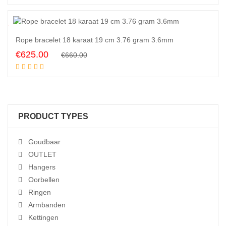
was:
is:
€950.00.
€925.00.
5
%
Rope bracelet 18 karaat 19 cm 3.76 gram 3.6mm
Original
Current
€
625.00
€
660.00
Add to cart
price
price
was:
is:
€660.00.
€625.00.
PRODUCT TYPES
Goudbaar
OUTLET
Hangers
Oorbellen
Ringen
Armbanden
Kettingen