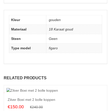
Kleur
gouden
Materiaal
18 Karaat goud
Steen
Geen
Type model
figaro
RELATED PRODUCTS
8
%
Zilver Boei met 2 bolle koppen
Original
Current
€
150.00
€
240.00