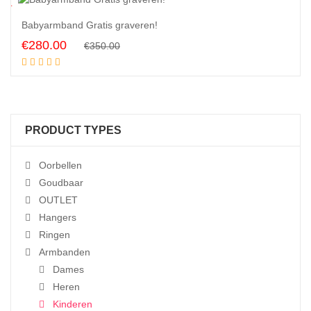
0
%
Babyarmband Gratis graveren!
Original
Current
€
280.00
€
350.00
Add to cart
price
price
was:
is:
€350.00.
€280.00.
PRODUCT TYPES
Oorbellen
Goudbaar
OUTLET
Hangers
Ringen
Armbanden
Dames
Heren
Kinderen