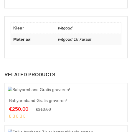
Kleur
witgoud
Materiaal
witgoud 18 karaat
RELATED PRODUCTS
9
%
Babyarmband Gratis graveren!
Original
Current
€
250.00
€
310.00
Add to cart
price
price
was:
is:
€310.00.
€250.00.