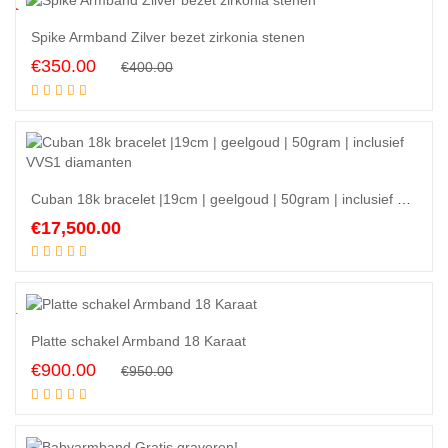
3
%
Spike Armband Zilver bezet zirkonia stenen
Original
Current
€
350.00
€
400.00
Add to cart
price
price
was:
is:
€400.00.
€350.00.
Cuban 18k bracelet |19cm | geelgoud | 50gram | inclusief VVS1 diamanten
€
17,500.00
Add to cart
5
%
Platte schakel Armband 18 Karaat
Original
Current
€
900.00
€
950.00
Add to cart
price
price
was:
is:
€950.00.
€900.00.