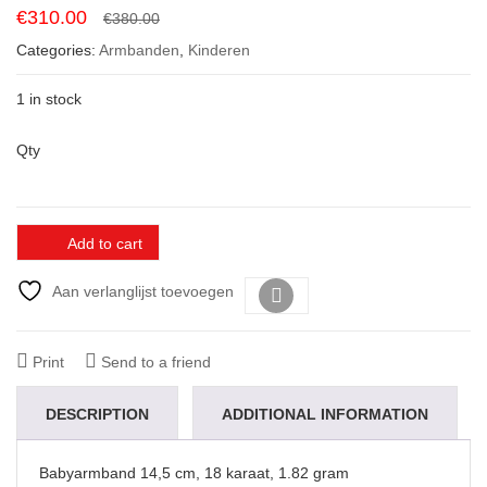
Original
Current
€
310.00
€
380.00
price
price
Categories:
Armbanden
,
Kinderen
was:
is:
€380.00.
€310.00.
1 in stock
Qty
Add to cart
Aan verlanglijst toevoegen
Vergelijk
Print
Send to a friend
DESCRIPTION
ADDITIONAL INFORMATION
Babyarmband 14,5 cm, 18 karaat, 1.82 gram