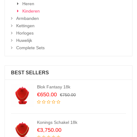
Heren
Kinderen
Armbanden
Kettingen
Horloges
Huwelijk
Complete Sets
BEST SELLERS
Blok Fantasy 18k
Original
Current
€
650.00
€
750.00
price
price
was:
is:
€750.00.
€650.00.
Konings Schakel 18k
€
3,750.00