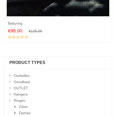
Babyring
Original
Current
€
95.00
€
125.00
Read more
price
price
was:
is:
€125.00.
€95.00.
PRODUCT TYPES
Oorbellen
Goudbaar
OUTLET
Hangers
Ringen
Zilver
Dames