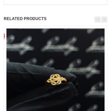
RELATED PRODUCTS
4
1
%