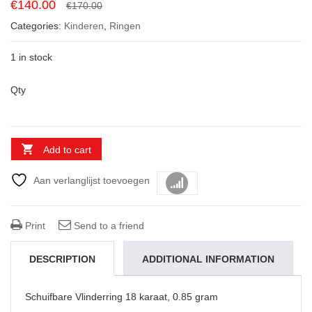
Original
Current
€
140.00
€
170.00
price
price
Categories:
Kinderen
,
Ringen
was:
is:
€170.00.
€140.00.
1 in stock
Qty
Add to cart
Aan verlanglijst toevoegen
Vergelijk
Print
Send to a friend
DESCRIPTION
ADDITIONAL INFORMATION
Schuifbare Vlinderring 18 karaat, 0.85 gram