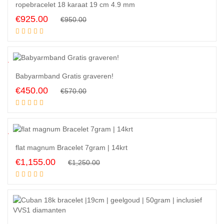
ropebracelet 18 karaat 19 cm 4.9 mm
Original
Current
€
925.00
€
950.00
Add to cart
price
price
was:
is:
€950.00.
€925.00.
1
%
Babyarmband Gratis graveren!
Original
Current
€
450.00
€
570.00
Read more
price
price
was:
is:
€570.00.
€450.00.
8
%
flat magnum Bracelet 7gram | 14krt
Original
Current
€
1,155.00
€
1,250.00
Add to cart
price
price
was:
is:
€1,250.00.
€1,155.00.