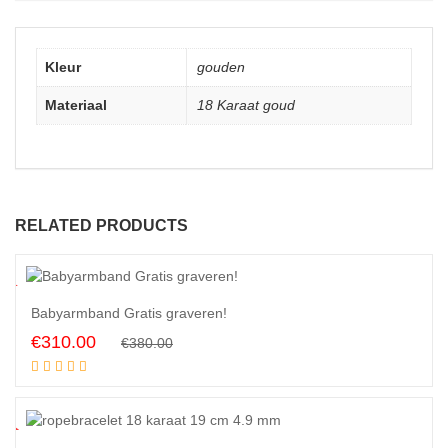
Kleur
gouden
Materiaal
18 Karaat goud
RELATED PRODUCTS
8
%
Babyarmband Gratis graveren!
Original
Current
€
310.00
€
380.00
Add to cart
price
price
was:
is:
€380.00.
€310.00.
3
%