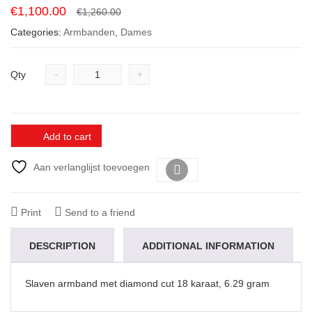
Original
Current
€
1,100.00
€
1,260.00
price
price
Categories:
Armbanden
,
Dames
was:
is:
€1,260.00.
€1,100.00.
-
+
Qty
Add to cart
Aan verlanglijst toevoegen
Vergelijk
Print
Send to a friend
DESCRIPTION
ADDITIONAL INFORMATION
Slaven armband met diamond cut 18 karaat, 6.29 gram