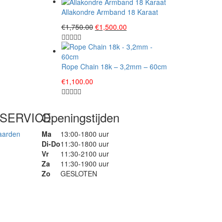
Allakondre Armband 18 Karaat
Original
Current
€
1,750.00
€
1,500.00
price
price
was:
is:
€1,750.00.
€1,500.00.
Rope Chain 18k – 3,2mm – 60cm
€
1,100.00
SERVICE
Openingstijden
aarden
Ma
13:00-1800 uur
Di-Do
11:30-1800 uur
Vr
11:30-2100 uur
Za
11:30-1900 uur
Zo
GESLOTEN