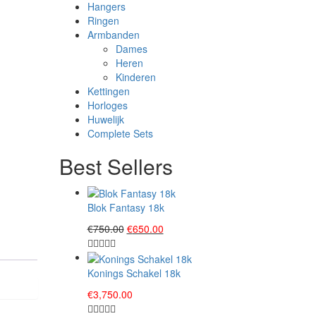
Hangers
Ringen
Armbanden
Dames
Heren
Kinderen
Kettingen
Horloges
Huwelijk
Complete Sets
Best Sellers
Blok Fantasy 18k
Original
Current
€
750.00
€
650.00
price
price
was:
is:
€750.00.
€650.00.
Konings Schakel 18k
€
3,750.00