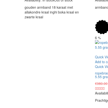
€1,750.00.
€1,500.00.
gouden armband 18 karaat met
armband
allakondre kraal inghi boka kraal en
zwarte kraal
6
%
Vergelijk
Quick V
Add to c
Quick V
ropebra
5.55 gr
€
980.00
Availabil
Prachti