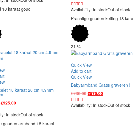
price
price
€1,750.00.
€1,650.00.
 18 karaat goud
was:
is:
Availability:
In stock
Out of stock
€875.00.
€850.00.
Prachtige gouden ketting 18 kara
21
%
Vergelijk
Quick View
iew
Add to cart
art
Quick View
iew
Babyarmband Gratis graveren !
celet 18 karaat 20 cm 4.9mm
Original
Current
€
730.00
€
575.00
am
price
price
Original
Current
€
925.00
was:
is:
Availability:
In stock
Out of stock
price
price
€730.00.
€575.00.
was:
is:
ity:
In stock
Out of stock
€980.00.
€925.00.
ge gouden armband 18 karaat