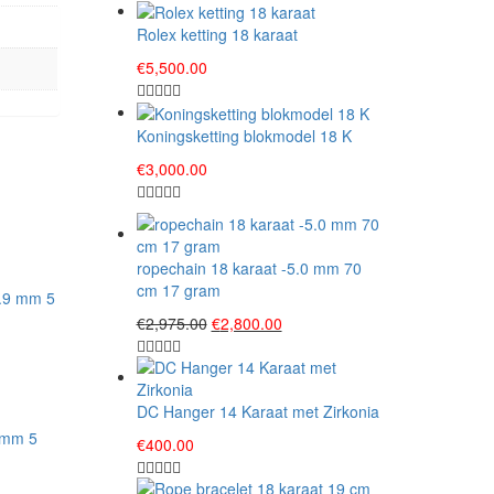
Rolex ketting 18 karaat
€
5,500.00
Koningsketting blokmodel 18 K
€
3,000.00
ropechain 18 karaat -5.0 mm 70
cm 17 gram
Original
Current
€
2,975.00
€
2,800.00
price
price
was:
is:
€2,975.00.
€2,800.00.
DC Hanger 14 Karaat met Zirkonia
9 mm 5
€
400.00