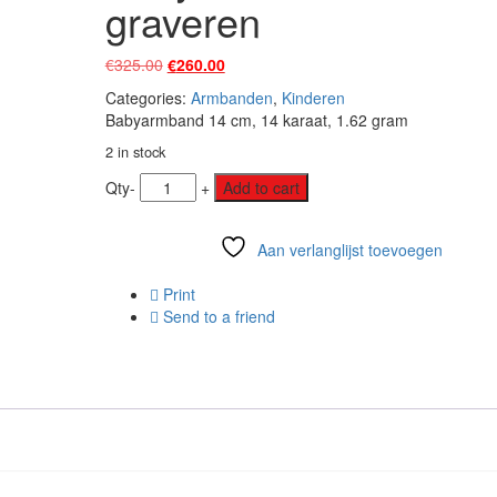
graveren
Original
Current
€
325.00
€
260.00
price
price
Categories:
Armbanden
,
Kinderen
was:
is:
Babyarmband 14 cm, 14 karaat, 1.62 gram
€325.00.
€260.00.
2 in stock
Qty
-
+
Add to cart
Aan verlanglijst toevoegen
Vergelijk
Print
Send to a friend