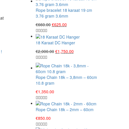
Rope bracelet 18 karaat 19 cm
3.76 gram 3.6mm
at
Original
Current
€
660.00
€
625.00
price
price
was:
is:
€660.00.
€625.00.
18 Karaat DC Hanger
Original
Current
€
2,000.00
€
1,750.00
price
price
was:
is:
€2,000.00.
€1,750.00.
Rope Chain 18k – 3,8mm – 60cm
10.8 gram
€
1,350.00
Rope Chain 18k – 2mm – 60cm
€
850.00