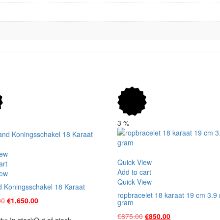
3
%
iew
Vergelijk
Quick View
art
Add to cart
iew
Quick View
 Koningsschakel 18 Karaat
ropbracelet 18 karaat 19 cm 3.
Original
Current
00
€
1,650.00
gram
price
price
Original
Current
€
875.00
€
850.00
was:
is:
ity:
In stock
Out of stock