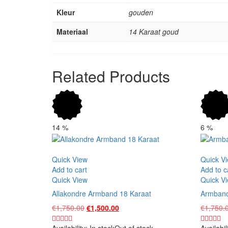
Kleur
gouden
Materiaal
14 Karaat goud
Related Products
14
%
6
%
Vergelijk
Vergelijk
Quick View
Quick V
Add to cart
Add to c
Quick View
Quick V
Allakondre Armband 18 Karaat
Armband
Original
Current
€
1,750.00
€
1,500.00
€
1,750.
price
price
was:
is:
Availability:
In stock
Out of stock
Availabil