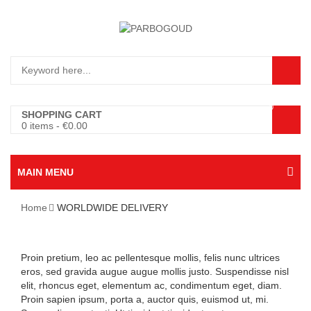
0
SHOPPING CART
0 items
-
€
0.00
MAIN MENU
Home
WORLDWIDE DELIVERY
WORLDWIDE
Proin pretium, leo ac pellentesque mollis, felis nunc ultrices
DELIVERY
eros, sed gravida augue augue mollis justo. Suspendisse nisl
elit, rhoncus eget, elementum ac, condimentum eget, diam.
Proin sapien ipsum, porta a, auctor quis, euismod ut, mi.