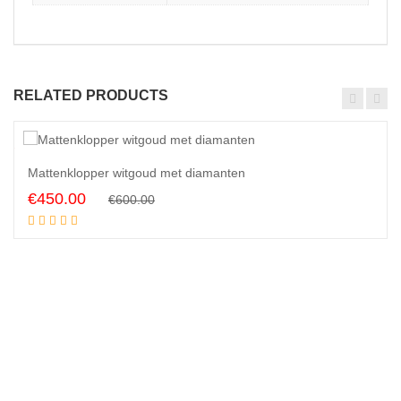
RELATED PRODUCTS
5
1
%
Mattenklopper witgoud met diamanten
Original
Current
€
450.00
€
600.00
Add to cart
price
price
was:
is:
€600.00.
€450.00.