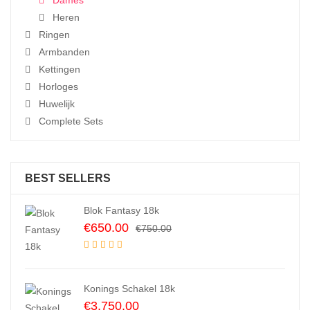
Heren
Ringen
Armbanden
Kettingen
Horloges
Huwelijk
Complete Sets
BEST SELLERS
Blok Fantasy 18k
Original
Current
€
650.00
€
750.00
price
price
was:
is:
€750.00.
€650.00.
Konings Schakel 18k
€
3,750.00