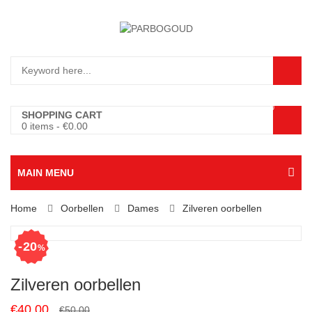
0
SHOPPING CART
0 items
-
€
0.00
MAIN MENU
Home
Oorbellen
Dames
Zilveren oorbellen
20
%
Zilveren oorbellen
Original
Current
€
40.00
€
50.00