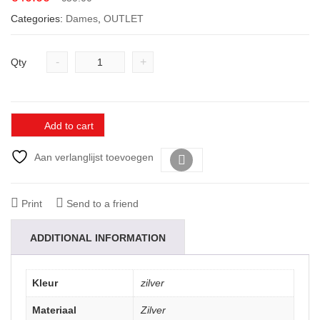
price
price
Categories:
Dames
,
OUTLET
was:
is:
€50.00.
€40.00.
-
+
Qty
Add to cart
Aan verlanglijst toevoegen
Vergelijk
Print
Send to a friend
ADDITIONAL INFORMATION
Kleur
zilver
Materiaal
Zilver