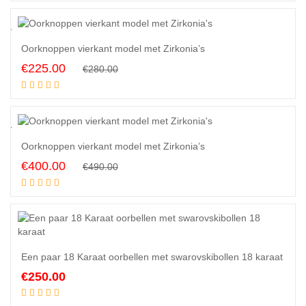
was:
is:
€245.00.
€220.00.
0
%
Oorknoppen vierkant model met Zirkonia’s
Original
Current
€
225.00
€
280.00
Add to cart
price
price
was:
is:
€280.00.
€225.00.
8
%
Oorknoppen vierkant model met Zirkonia’s
Original
Current
€
400.00
€
490.00
Add to cart
price
price
was:
is:
€490.00.
€400.00.
Een paar 18 Karaat oorbellen met swarovskibollen 18 karaat
€
250.00
Add to cart