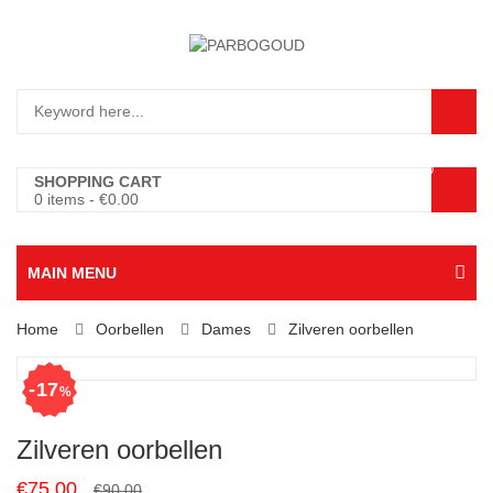
0
SHOPPING CART
0 items
-
€
0.00
MAIN MENU
Home
Oorbellen
Dames
Zilveren oorbellen
17
%
Zilveren oorbellen
Original
Current
€
75.00
€
90.00