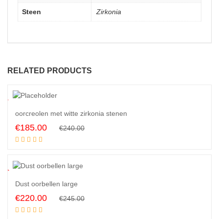
Steen
Zirkonia
RELATED PRODUCTS
3
%
oorcreolen met witte zirkonia stenen
Original
Current
€
185.00
€
240.00
Add to cart
price
price
was:
is:
€240.00.
€185.00.
0
%
Dust oorbellen large
Original
Current
€
220.00
€
245.00
Add to cart
price
price