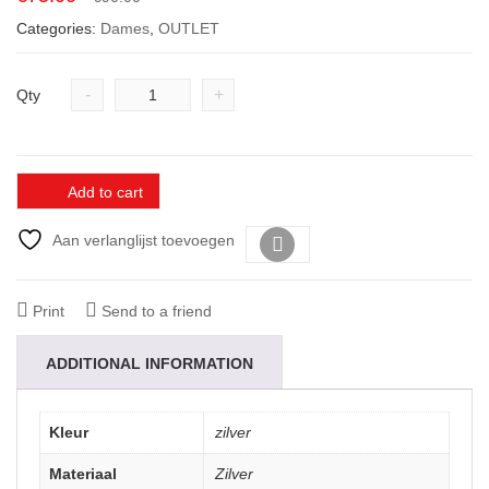
price
price
Categories:
Dames
,
OUTLET
was:
is:
€90.00.
€75.00.
-
+
Qty
Add to cart
Aan verlanglijst toevoegen
Vergelijk
Print
Send to a friend
ADDITIONAL INFORMATION
Kleur
zilver
Materiaal
Zilver