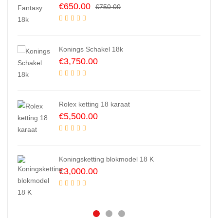
Original
Current
€
650.00
€
750.00
price
price
was:
is:
€750.00.
€650.00.
Konings Schakel 18k
€
3,750.00
Rolex ketting 18 karaat
€
5,500.00
Koningsketting blokmodel 18 K
€
3,000.00