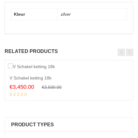
Kleur
zilver
RELATED PRODUCTS
1
1
%
V Schakel ketting 18k
Original
Current
€
3,450.00
€
3,500.00
Add to cart
price
price
was:
is:
€3,500.00.
€3,450.00.
PRODUCT TYPES