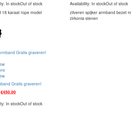
was:
is:
was:
is:
ity:
In stock
Out of stock
Availability:
In stock
Out of stock
€660.00.
€625.00.
€400.00.
€350.00.
 18 karaat rope model
zilveren spijker armband bezet m
zirkonia stenen
iew
ore
iew
band Gratis graveren!
Original
Current
€
450.00
price
price
was:
is:
ity:
In stock
Out of stock
€570.00.
€450.00.