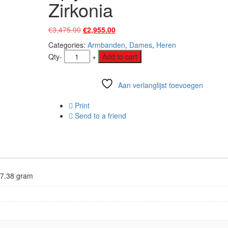
Zirkonia
Original
Current
€
3,475.00
€
2,955.00
price
price
Categories:
Armbanden
,
Dames
,
Heren
was:
is:
Qty
-
+
Add to cart
€3,475.00.
€2,955.00.
Aan verlanglijst toevoegen
Vergelijk
Print
Send to a friend
17.38 gram