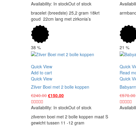
was:
is:
Availability:
In stock
Out of stock
Availabil
€4,400.00.
€4,250.00.
bracelet (breedste) 25,2 gram 18krt
armband
goud 22cm lang met zirkonia’s
38
%
21
%
Vergelijk
Vergelijk
Quick View
Quick V
Add to cart
Read m
Quick View
Quick V
Zilver Boei met 2 bolle koppen
Babyarm
Original
Current
€
240.00
€
150.00
€
570.00
price
price
was:
is:
Availability:
In stock
Out of stock
Availabil
€240.00.
€150.00.
zilveren boei met 2 bolle koppen maat S
gewicht tussen 11 -12 gram