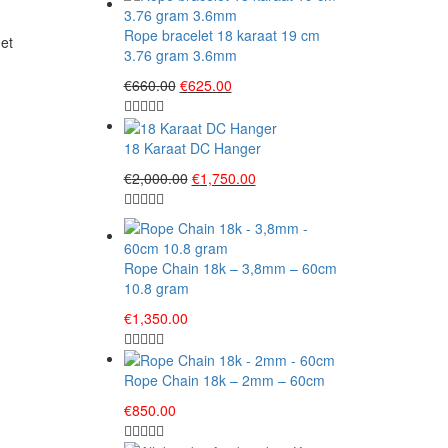
Rope bracelet 18 karaat 19 cm
et
3.76 gram 3.6mm
Original
Current
€
660.00
€
625.00
price
price
was:
is:
€660.00.
€625.00.
18 Karaat DC Hanger
Original
Current
€
2,000.00
€
1,750.00
price
price
was:
is:
€2,000.00.
€1,750.00.
Rope Chain 18k – 3,8mm – 60cm
10.8 gram
€
1,350.00
Rope Chain 18k – 2mm – 60cm
€
850.00