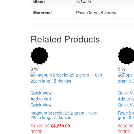
Steen
Zirkonia
Materiaal
Rose Goud 18 karaat
Related Products
3
%
5
%
Vergelijk
Vergelijk
Quick View
Quick V
Add to cart
Add to c
Quick View
Quick V
magnum bracelet 25,2 gram | 18krt
Rope br
22cm lang | Zirkonias
gram 3
Original
Current
€
4,400.00
€
4,250.00
€
660.00
price
price