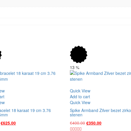
13
%
Vergelijk
iew
Quick View
art
Add to cart
iew
Quick View
acelet 18 karaat 19 cm 3.76
Spike Armband Zilver bezet zirko
.6mm
stenen
Original
Current
Original
Current
€
625.00
€
400.00
€
350.00
price
price
price
price