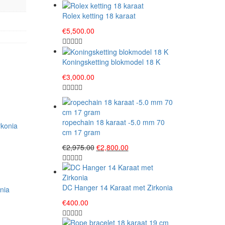
Rolex ketting 18 karaat
€
5,500.00
Koningsketting blokmodel 18 K
€
3,000.00
ropechain 18 karaat -5.0 mm 70
cm 17 gram
Original
Current
€
2,975.00
€
2,800.00
price
price
was:
is:
€2,975.00.
€2,800.00.
DC Hanger 14 Karaat met Zirkonia
nia
€
400.00