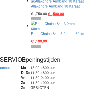
Allakondre Armband 18 Karaat
Original
Current
€
1,750.00
€
1,500.00
price
price
was:
is:
€1,750.00.
€1,500.00.
Rope Chain 18k – 3,2mm – 60cm
€
1,100.00
SERVICE
Openingstijden
aarden
Ma
13:00-1800 uur
Di-Do
11:30-1800 uur
Vr
11:30-2100 uur
Za
11:30-1900 uur
Zo
GESLOTEN