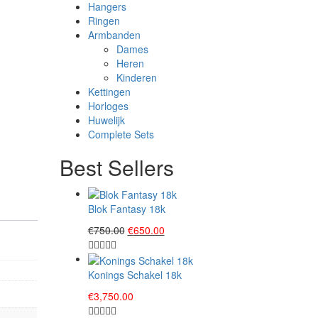
Hangers
Ringen
Armbanden
Dames
Heren
Kinderen
Kettingen
Horloges
Huwelijk
Complete Sets
Best Sellers
Blok Fantasy 18k
Original
Current
€
750.00
€
650.00
price
price
was:
is:
€750.00.
€650.00.
Konings Schakel 18k
€
3,750.00