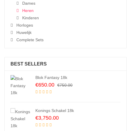
Dames
Heren
Kinderen
Horloges
Huwelijk
Complete Sets
BEST SELLERS
Blok Fantasy 18k
Original
Current
€
650.00
€
750.00
price
price
was:
is:
€750.00.
€650.00.
Konings Schakel 18k
€
3,750.00