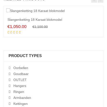
5
%
Slangenketting 18 Karaat blokmodel
Original
Current
€
1,050.00
€
1,100.00
Add to cart
price
price
was:
is:
€1,100.00.
€1,050.00.
PRODUCT TYPES
Oorbellen
Goudbaar
OUTLET
Hangers
Ringen
Armbanden
Kettingen