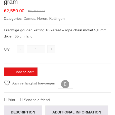
gram
Original
Current
€
2,550.00
€
2,700.00
price
price
Categories:
Dames
,
Heren
,
Kettingen
was:
is:
€2,700.00.
€2,550.00.
Prachtige gouden ketting 18 karaat – rope chain motief 5,0 mm
dik en 65 cm lang
-
+
Qty
Add to cart
Aan verlanglijst toevoegen
Vergelijk
Print
Send to a friend
DESCRIPTION
ADDITIONAL INFORMATION