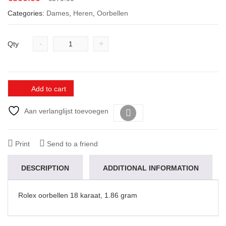
price
price
Categories:
Dames
,
Heren
,
Oorbellen
was:
is:
€370.00.
€300.00.
-
+
Qty
Add to cart
Aan verlanglijst toevoegen
Vergelijk
Print
Send to a friend
DESCRIPTION
ADDITIONAL INFORMATION
Rolex oorbellen 18 karaat, 1.86 gram