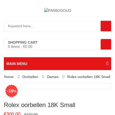
0
SHOPPING CART
0 items
-
€
0.00
MAIN MENU
Home
Oorbellen
Dames
Rolex oorbellen 18K Small
19
%
Rolex oorbellen 18K Small
Original
Current
€
300.00
€
370.00