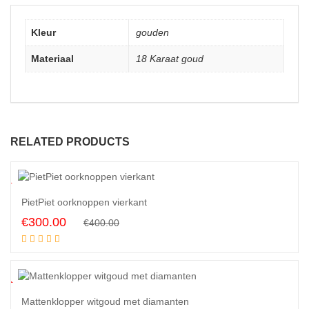
Kleur
gouden
Materiaal
18 Karaat goud
RELATED PRODUCTS
5
%
PietPiet oorknoppen vierkant
Original
Current
€
300.00
€
400.00
Read more
price
price
was:
is:
€400.00.
€300.00.
5
%
Mattenklopper witgoud met diamanten