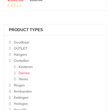
€
350.00
Add to cart
price
price
was:
is:
€350.00.
€335.00.
PRODUCT TYPES
Goudbaar
OUTLET
Hangers
Oorbellen
Kinderen
Dames
Heren
Ringen
Armbanden
Kettingen
Horloges
Huwelijk