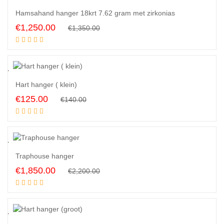
7
%
Hamsahand hanger 18krt 7.62 gram met zirkonias
Original
Current
€
1,250.00
€
1,350.00
Add to cart
price
price
was:
is:
€1,350.00.
€1,250.00.
1
%
Hart hanger ( klein)
Original
Current
€
125.00
€
140.00
Add to cart
price
price
was:
is:
€140.00.
€125.00.
6
%
Traphouse hanger
Original
Current
€
1,850.00
€
2,200.00
Add to cart
price
price
was:
is:
€2,200.00.
€1,850.00.
0
%