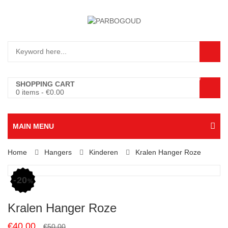
0
SHOPPING CART
0 items
-
€
0.00
MAIN MENU
Home
Hangers
Kinderen
Kralen Hanger Roze
20
%
Kralen Hanger Roze
Original
Current
€
40.00
€
50.00