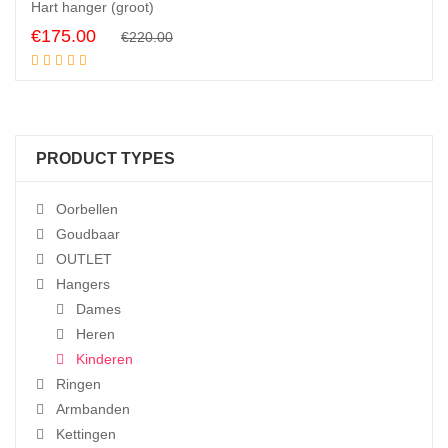
Hart hanger (groot)
Original
Current
€
175.00
€
220.00
Add to cart
price
price
was:
is:
€220.00.
€175.00.
PRODUCT TYPES
Oorbellen
Goudbaar
OUTLET
Hangers
Dames
Heren
Kinderen
Ringen
Armbanden
Kettingen