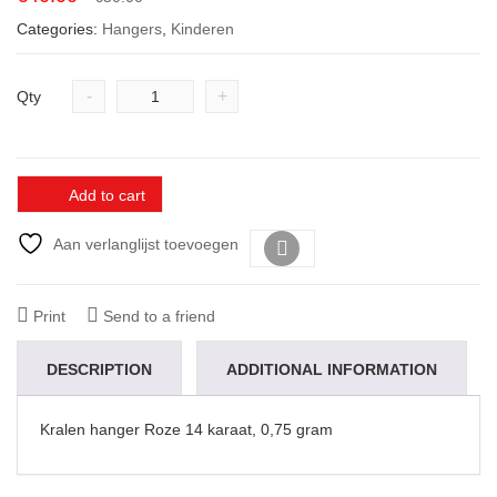
price
price
Categories:
Hangers
,
Kinderen
was:
is:
€50.00.
€40.00.
-
+
Qty
Add to cart
Aan verlanglijst toevoegen
Vergelijk
Print
Send to a friend
DESCRIPTION
ADDITIONAL INFORMATION
Kralen hanger Roze 14 karaat, 0,75 gram