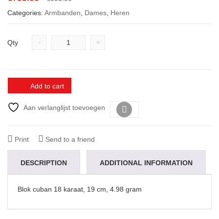
price
price
Categories:
Armbanden
,
Dames
,
Heren
was:
is:
€995.00.
€795.00.
-
+
Qty
Add to cart
Aan verlanglijst toevoegen
Vergelijk
Print
Send to a friend
DESCRIPTION
ADDITIONAL INFORMATION
Blok cuban 18 karaat, 19 cm, 4.98 gram