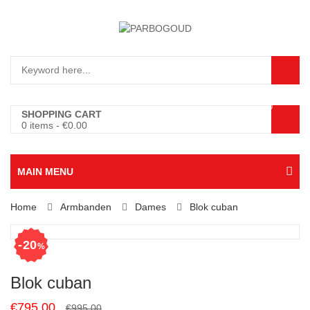
0
SHOPPING CART
0 items
-
€
0.00
MAIN MENU
Home
Armbanden
Dames
Blok cuban
20
%
Blok cuban
Original
Current
€
795.00
€
995.00