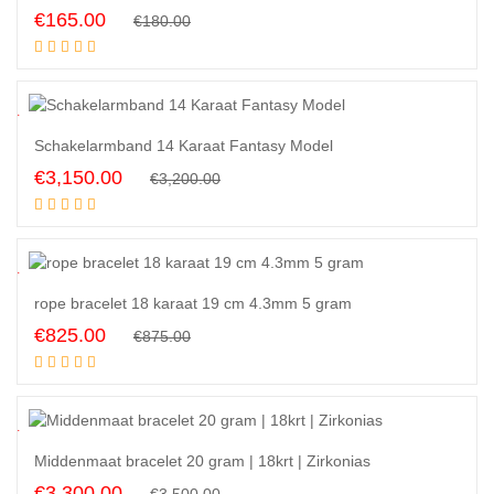
Original
Current
€
165.00
€
180.00
Add to cart
price
price
was:
is:
€180.00.
€165.00.
2
%
Schakelarmband 14 Karaat Fantasy Model
Original
Current
€
3,150.00
€
3,200.00
Add to cart
price
price
was:
is:
€3,200.00.
€3,150.00.
6
%
rope bracelet 18 karaat 19 cm 4.3mm 5 gram
Original
Current
€
825.00
€
875.00
Add to cart
price
price
was:
is:
€875.00.
€825.00.
6
%
Middenmaat bracelet 20 gram | 18krt | Zirkonias
Original
Current
€
3,300.00