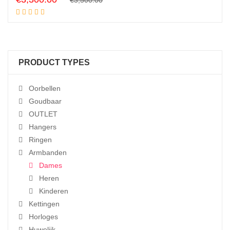
€
3,500.00
Add to cart
price
price
was:
is:
€3,500.00.
€3,300.00.
PRODUCT TYPES
Oorbellen
Goudbaar
OUTLET
Hangers
Ringen
Armbanden
Dames
Heren
Kinderen
Kettingen
Horloges
Huwelijk