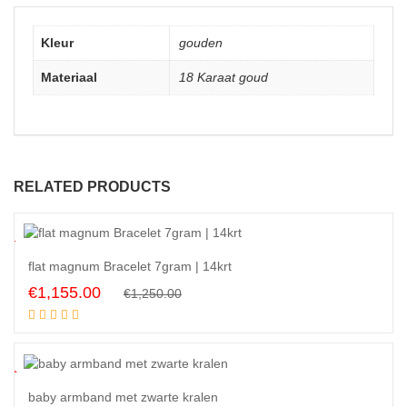
Kleur
gouden
Materiaal
18 Karaat goud
RELATED PRODUCTS
8
%
flat magnum Bracelet 7gram | 14krt
Original
Current
€
1,155.00
€
1,250.00
Add to cart
price
price
was:
is:
€1,250.00.
€1,155.00.
8
%
baby armband met zwarte kralen