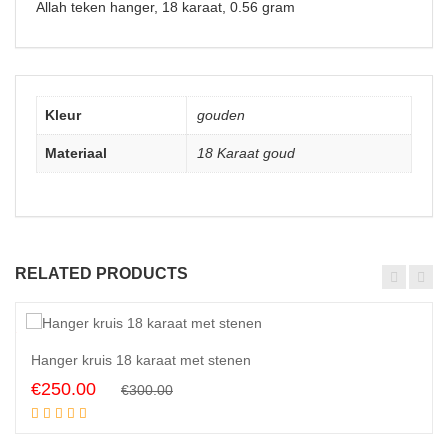
Allah teken hanger, 18 karaat, 0.56 gram
Kleur
gouden
Materiaal
18 Karaat goud
RELATED PRODUCTS
7
1
%
Hanger kruis 18 karaat met stenen
Original
Current
€
250.00
€
300.00
Add to cart
price
price
was:
is: