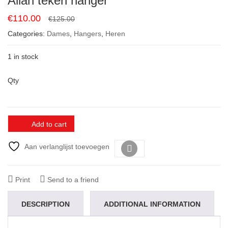
Allah teken hanger
Original
Current
€
110.00
€
125.00
price
price
Categories:
Dames
,
Hangers
,
Heren
was:
is:
€125.00.
€110.00.
1 in stock
Qty
Add to cart
Aan verlanglijst toevoegen
Vergelijk
Print
Send to a friend
DESCRIPTION
ADDITIONAL INFORMATION