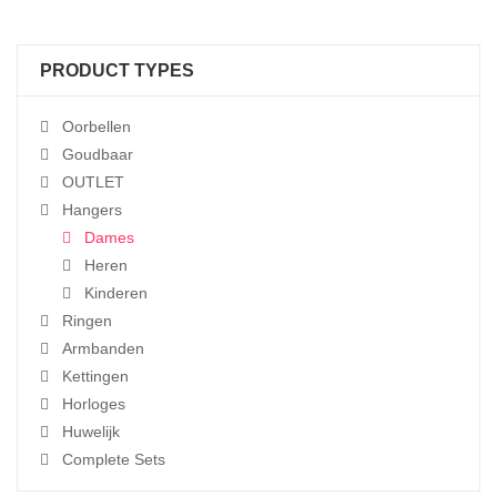
€300.00.
€250.00.
PRODUCT TYPES
Oorbellen
Goudbaar
OUTLET
Hangers
Dames
Heren
Kinderen
Ringen
Armbanden
Kettingen
Horloges
Huwelijk
Complete Sets