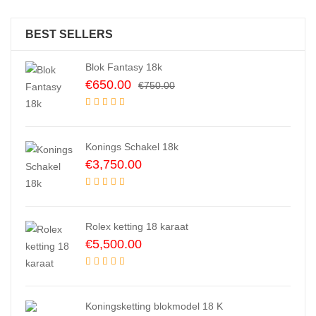
BEST SELLERS
Blok Fantasy 18k
Original
Current
€
650.00
€
750.00
price
price
was:
is:
€750.00.
€650.00.
Konings Schakel 18k
€
3,750.00
Rolex ketting 18 karaat
€
5,500.00
Koningsketting blokmodel 18 K